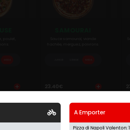
USE
SAMOURAI
 poulet,
Sauce samouraï, viande
S
nons.
hachée, merguez, poivrons.
MEGA
JUNIOR
SENIOR
MEGA
Ajouter
Personnaliser
Ajout
23.40
€
2
r
A Emporter