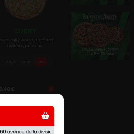
CURRY
auce curry, poulet, tomates
fraîches, poivrons.
JUNIOR
SENIOR
MEGA
er
Personnaliser
Ajouter
Personnaliser
3.40
€