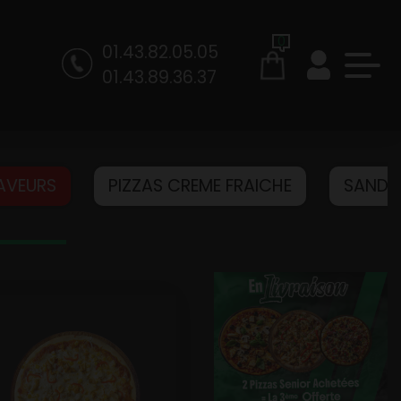
0
01.43.82.05.05
01.43.89.36.37
SAVEURS
PIZZAS CREME FRAICHE
SANDW