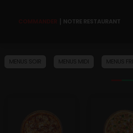
COMMANDER
NOTRE RESTAURANT
Accueil
Allergènes
MENUS SOIR
MENUS MIDI
MENUS FR
Charte Qualité
C.G.V
Contact
Mentions Légales
Mobile