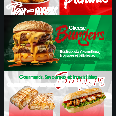
Tex-mex
Burgers
Cheese
Paninis
Cheese
Une Bouchée Croustillante,
Fromagée et délicieuse.
Une Bouchée Croustillante,
Fromagée et délicieuse.
Burgers
Gourmands, Savoureux et Irrésistibles
Gourmands, Savoureux et Irrésistibles