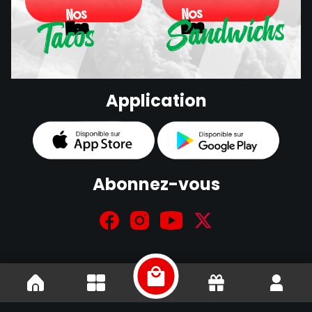
Sandwichs
Nos
Nos
Tacos
Nos
Nos
Sandwichs
Application
Tacos
Abonnez-vous