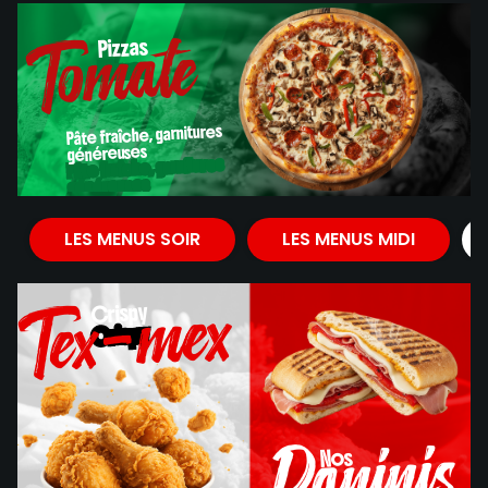
Tomate
Pizzas
Pizzas
Pâte fraîche, garnitures
généreuses
Pâte fraîche, garnitures
généreuses
Tomate
LES MENUS SOIR
LES MENUS MIDI
Tex-mex
Crispy
Crispy
Paninis
Nos
Nos