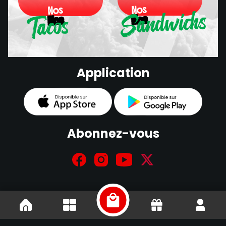
Sandwichs
Nos
Nos
Tacos
Nos
Nos
Sandwichs
Application
Tacos
Abonnez-vous