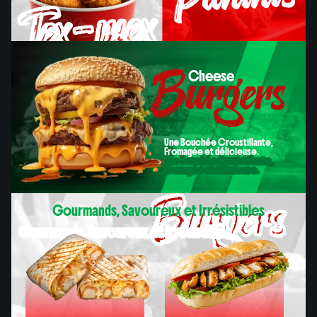
Tex-mex
Burgers
Cheese
Paninis
Cheese
Une Bouchée Croustillante,
Fromagée et délicieuse.
Une Bouchée Croustillante,
Fromagée et délicieuse.
Burgers
Gourmands, Savoureux et Irrésistibles
Gourmands, Savoureux et Irrésistibles