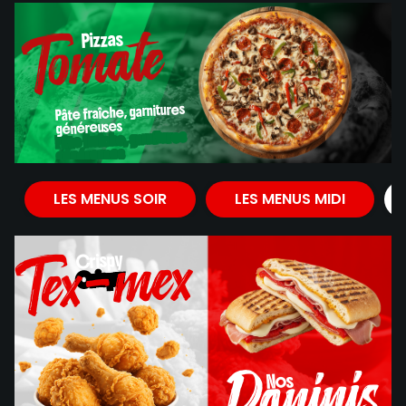
Tomate
Pizzas
Pizzas
Pâte fraîche, garnitures
généreuses
Pâte fraîche, garnitures
généreuses
Tomate
LES MENUS SOIR
LES MENUS MIDI
Tex-mex
Crispy
Crispy
Paninis
Nos
Nos