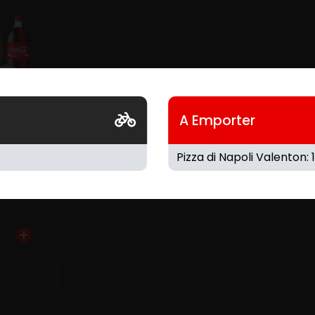
A Emporter
glace
choix + 1
l + 1 Coca
.