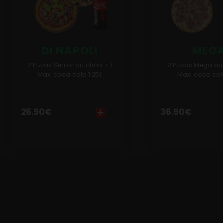
Programme De Fidélité
Avis
DI NAPOLI
MEG
Mon Compte
2 Pizzas Senior au choix + 1
2 Pizzas Méga au 
Notre Restaurant
Maxi coca cola 1.25l.
Maxi coca cola
Zones de Livraison
26.90
€
36.90
€