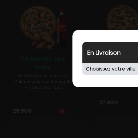
En Livraison
FAMILIAL 
FAMILIAL tex
mex
1 Pizza Méga au 
Häagen dazs 500m
1 Pizza Méga au choix + 12
cola 1.25l
Chicken wings ou 12 nuggets
+ 1 Coca cola 1.25L.
27.90
€
29.90
€