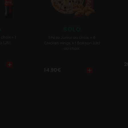
A
SOLO
choix + 1
1 Pizza Junior au choix + 6
 1.25l
Chicken wings + 1 Boisson 33cl
au choix.
2
14.90
€