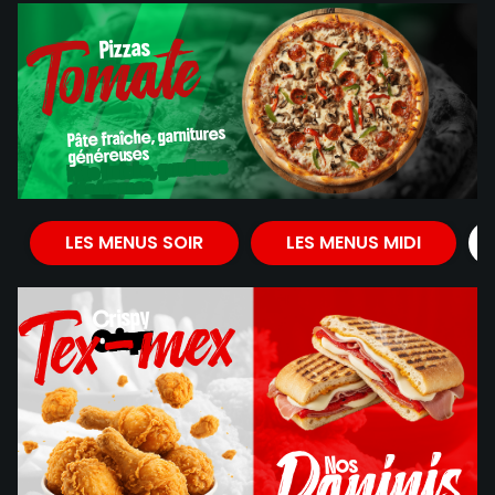
Tomate
Pizzas
Pizzas
Pâte fraîche, garnitures
généreuses
Pâte fraîche, garnitures
généreuses
Tomate
LES MENUS SOIR
LES MENUS MIDI
Tex-mex
Crispy
Crispy
Paninis
Nos
Nos