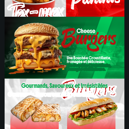
Tex-mex
Burgers
Cheese
Paninis
Cheese
Une Bouchée Croustillante,
Fromagée et délicieuse.
Une Bouchée Croustillante,
Fromagée et délicieuse.
Burgers
Gourmands, Savoureux et Irrésistibles
Gourmands, Savoureux et Irrésistibles