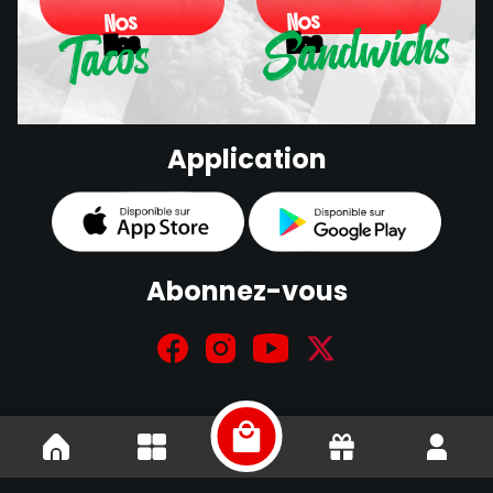
Sandwichs
Nos
Nos
Tacos
Nos
Nos
Sandwichs
Application
Tacos
Abonnez-vous