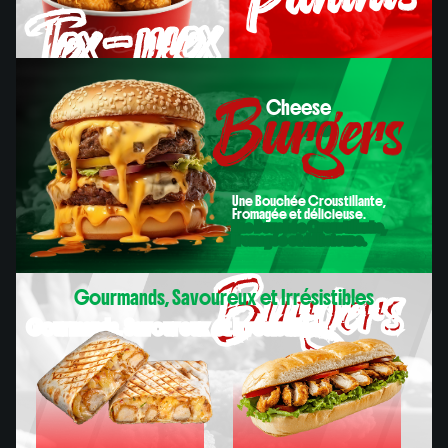
Tex-mex
Burgers
Cheese
Paninis
Cheese
Une Bouchée Croustillante,
Fromagée et délicieuse.
Une Bouchée Croustillante,
Fromagée et délicieuse.
Burgers
Gourmands, Savoureux et Irrésistibles
Gourmands, Savoureux et Irrésistibles