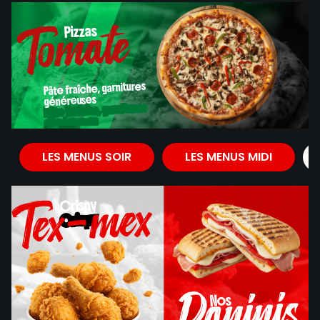
Tomate
Pizzas
Pizzas
Pâte fraîche, garnitures
généreuses
Pâte fraîche, garnitures
généreuses
Tomate
LES MENUS SOIR
LES MENUS MIDI
Tex-mex
Crispy
Crispy
Paninis
Nos
Nos