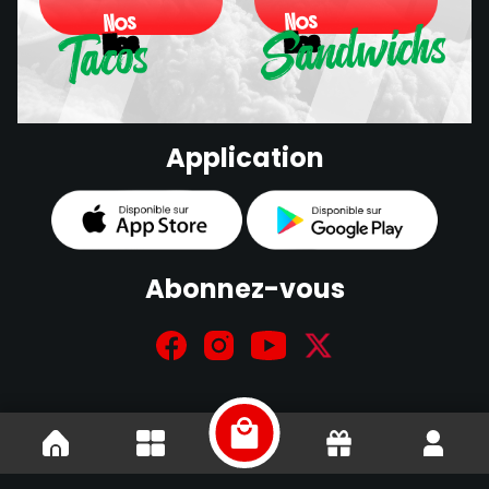
Sandwichs
Nos
Nos
Tacos
Nos
Nos
Sandwichs
Application
Tacos
Abonnez-vous