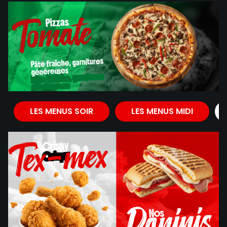
Tomate
Pizzas
Pizzas
Pâte fraîche, garnitures
généreuses
Pâte fraîche, garnitures
généreuses
Tomate
LES MENUS SOIR
LES MENUS MIDI
Tex-mex
Crispy
Crispy
Paninis
Nos
Nos