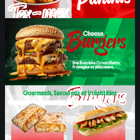
Tex-mex
Burgers
Cheese
Paninis
Cheese
Une Bouchée Croustillante,
Fromagée et délicieuse.
Une Bouchée Croustillante,
Fromagée et délicieuse.
Burgers
Gourmands, Savoureux et Irrésistibles
Gourmands, Savoureux et Irrésistibles