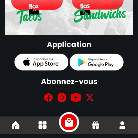
Sandwichs
Nos
Nos
Tacos
Nos
Nos
Sandwichs
Application
Tacos
Abonnez-vous